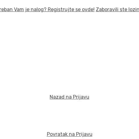
reban Vam je nalog? Registrujte se ovde!
Zaboravili ste lozi
Nazad na Prijavu
Povratak na Prijavu