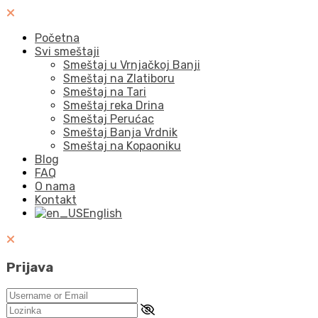
Početna
Svi smeštaji
Smeštaj u Vrnjačkoj Banji
Smeštaj na Zlatiboru
Smeštaj na Tari
Smeštaj reka Drina
Smeštaj Perućac
Smeštaj Banja Vrdnik
Smeštaj na Kopaoniku
Blog
FAQ
O nama
Kontakt
English
Prijava