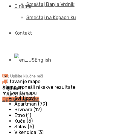
Smeštaj Banja Vrdnik
O nama
Smeštaj na Kopaoniku
Kontakt
English
click to enable zoom
Učitavanje mape
Nismo pronašli nikakve rezultate
Svi tipovi
Prijava
otvoriti mapu
Registracija
Svi tipovi
Oglasite objekat
Apartman (79)
Brvnara (12)
Etno (1)
Kuća (5)
Splav (5)
Vikendica (3)