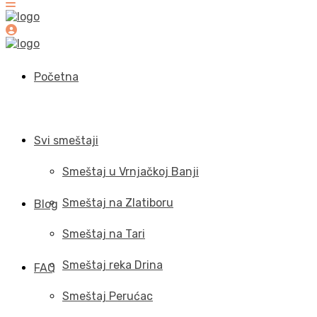
Početna
Svi smeštaji
Smeštaj u Vrnjačkoj Banji
Smeštaj na Zlatiboru
Blog
Smeštaj na Tari
Smeštaj reka Drina
FAQ
Smeštaj Perućac