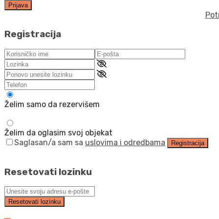
Prijava
Pot
Registracija
Želim samo da rezervišem
Želim da oglasim svoj objekat
Saglasan/a sam sa
uslovima i odredbama
Registracija
Resetovati lozinku
Resetovati lozinku