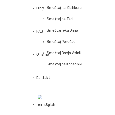
Smeštaj na Zlatiboru
Blog
Smeštaj na Tari
Smeštaj reka Drina
FAQ
Smeštaj Perućac
Smeštaj Banja Vrdnik
O nama
Smeštaj na Kopaoniku
Kontakt
English