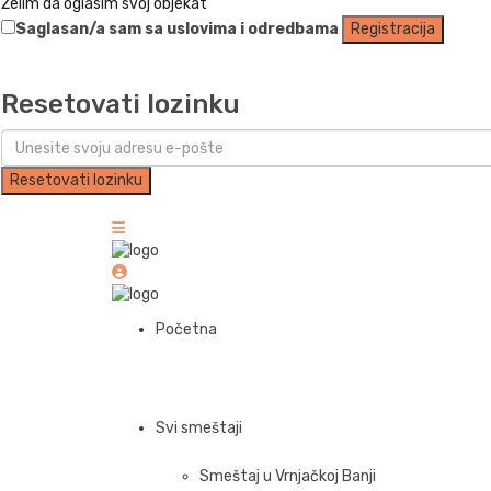
Želim da oglasim svoj objekat
Saglasan/a sam sa
uslovima i odredbama
Registracija
Resetovati lozinku
Resetovati lozinku
Početna
Svi smeštaji
Smeštaj u Vrnjačkoj Banji