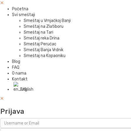
Početna
Svi smeštaji
Smeštaj u Vrnjačkoj Banji
Smeštaj na Zlatiboru
Smeštaj na Tari
Smeštaj reka Drina
Smeštaj Perućac
Smeštaj Banja Vrdnik
Smeštaj na Kopaoniku
Blog
FAQ
O nama
Kontakt
English
Prijava