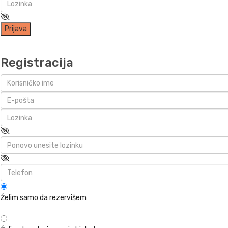
Prijava
Registracija
Želim samo da rezervišem