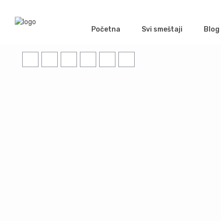
Početna
Svi smeštaji
Blog