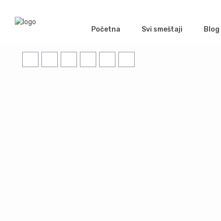
Početna
Svi smeštaji
Blog