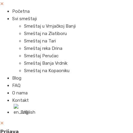
Početna
Svi smeštaji
Smeštaj u Vrnjačkoj Banji
Smeštaj na Zlatiboru
Smeštaj na Tari
Smeštaj reka Drina
Smeštaj Perućac
Smeštaj Banja Vrdnik
Smeštaj na Kopaoniku
Blog
FAQ
O nama
Kontakt
English
Prijava