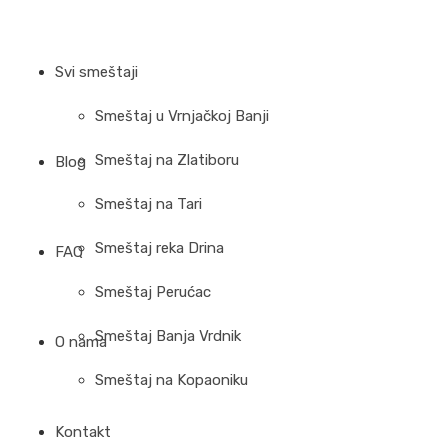
Svi smeštaji
Smeštaj u Vrnjačkoj Banji
Smeštaj na Zlatiboru
Blog
Smeštaj na Tari
Smeštaj reka Drina
FAQ
Smeštaj Perućac
Smeštaj Banja Vrdnik
O nama
Smeštaj na Kopaoniku
Kontakt