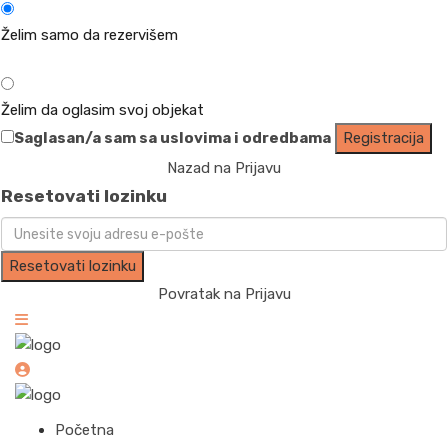
Želim samo da rezervišem
Želim da oglasim svoj objekat
Saglasan/a sam sa
uslovima i odredbama
Registracija
Nazad na Prijavu
Resetovati lozinku
Resetovati lozinku
Povratak na Prijavu
Početna