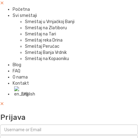
Početna
Svi smeštaji
Smeštaj u Vrnjačkoj Banji
Smeštaj na Zlatiboru
Smeštaj na Tari
Smeštaj reka Drina
Smeštaj Perućac
Smeštaj Banja Vrdnik
Smeštaj na Kopaoniku
Blog
FAQ
O nama
Kontakt
English
Prijava