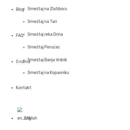
Smeštaj na Zlatiboru
Blog
Smeštaj na Tari
Smeštaj reka Drina
FAQ
Smeštaj Perućac
Smeštaj Banja Vrdnik
O nama
Smeštaj na Kopaoniku
Kontakt
English