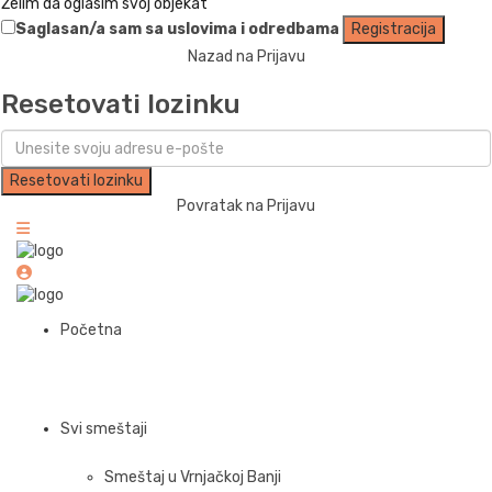
Želim da oglasim svoj objekat
Saglasan/a sam sa
uslovima i odredbama
Registracija
Nazad na Prijavu
Resetovati lozinku
Resetovati lozinku
Povratak na Prijavu
Početna
Svi smeštaji
Smeštaj u Vrnjačkoj Banji