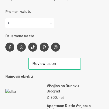
Promeni valutu
€
Društvene mreže
Najnoviji objekti
Višnjica na Dunavu
Beograd
€ 300
/noć
Apartman Ristic Vrnjacka