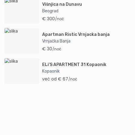
Višnjica na Dunavu
Beograd
€ 300
/noć
Apartman Ristic Vrnjacka banja
Vrnjačka Banja
€ 30
/noć
ELi’S APARTMENT 31 Kopaonik
Kopaonik
već od € 67
/noć