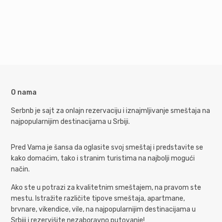
O nama
Serbnb je sajt za onlajn rezervaciju i iznajmljivanje smeštaja na
najpopularnijim destinacijama u Srbiji.
Pred Vama je šansa da oglasite svoj smeštaj i predstavite se
kako domaćim, tako i stranim turistima na najbolji mogući
način.
Ako ste u potrazi za kvalitetnim smeštajem, na pravom ste
mestu. Istražite različite tipove smeštaja, apartmane,
brvnare, vikendice, vile, na najpopularnijim destinacijama u
Srbiji i rezervišite nezaboravno putovanje!