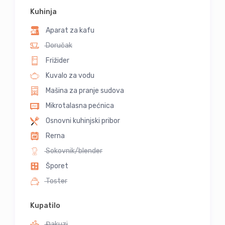
Kuhinja
Aparat za kafu
Doručak
Frižider
Kuvalo za vodu
Mašina za pranje sudova
Mikrotalasna pećnica
Osnovni kuhinjski pribor
Rerna
Sokovnik/blender
Šporet
Toster
Kupatilo
Đakuzi