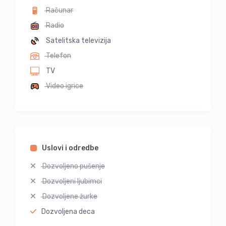
Računar
Radio
Satelitska televizija
Telefon
TV
Video igrice
Uslovi i odredbe
Dozvoljeno pušenje
Dozvoljeni ljubimci
Dozvoljene žurke
Dozvoljena deca