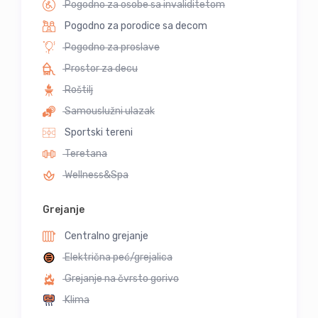
Pogodno za osobe sa invaliditetom
Pogodno za porodice sa decom
Pogodno za proslave
Prostor za decu
Roštilj
Samouslužni ulazak
Sportski tereni
Teretana
Wellness&Spa
Grejanje
Centralno grejanje
Električna peć/grejalica
Grejanje na čvrsto gorivo
Klima