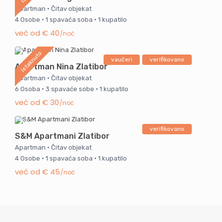
Apartman
·
Čitav objekat
4 Osobe
·
1 spavaća soba
·
1 kupatilo
već od € 40
/noć
istaknuto
vaučeri
verifikovano
Apartman Nina Zlatibor
Apartman
·
Čitav objekat
6 Osoba
·
3 spavaće sobe
·
1 kupatilo
već od € 30
/noć
verifikovano
S&M Apartmani Zlatibor
Apartman
·
Čitav objekat
4 Osobe
·
1 spavaća soba
·
1 kupatilo
već od € 45
/noć