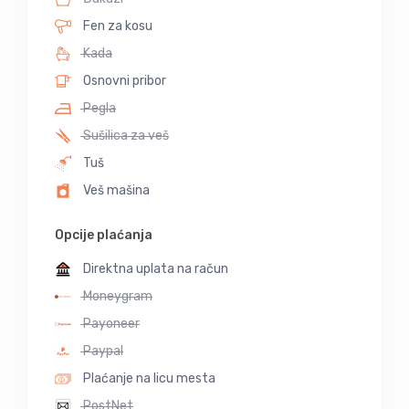
Fen za kosu
Kada
Osnovni pribor
Pegla
Sušilica za veš
Tuš
Veš mašina
Opcije plaćanja
Direktna uplata na račun
Moneygram
Payoneer
Paypal
Plaćanje na licu mesta
PostNet