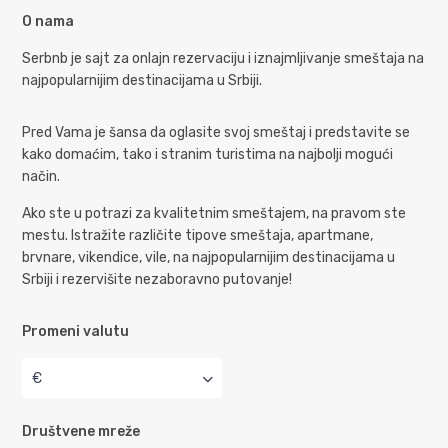
O nama
Serbnb je sajt za onlajn rezervaciju i iznajmljivanje smeštaja na
najpopularnijim destinacijama u Srbiji.
Pred Vama je šansa da oglasite svoj smeštaj i predstavite se
kako domaćim, tako i stranim turistima na najbolji mogući
način.
Ako ste u potrazi za kvalitetnim smeštajem, na pravom ste
mestu. Istražite različite tipove smeštaja, apartmane,
brvnare, vikendice, vile, na najpopularnijim destinacijama u
Srbiji i rezervišite nezaboravno putovanje!
Promeni valutu
€
Društvene mreže