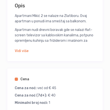
Opis
Apartmani Mikić 2 se nalaze na Zlatiboru. Ovaj
apartman u ponudi ima smeštaj sa balkonom.
Apartman nudi dnevni boravak gde se nalazi flat-
screen televizor sa kablovskim kanalima, potpuno
opremljenu kuhinju sa frižiderom i mašinom za
sudove, kao i 1 kupatilo sa tušem. Broj spavaćih
Vidi više
soba je 1. U ovom apartmanu su obezbeđeni peškiri
i posteljina.
Advertisements
Close Ad
Cena
Cena za noć:
već od € 45
Cena za noć (7d+):
€ 40
Minimalni broj noći:
1