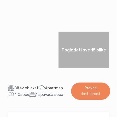
Pogledati sve 15 slike
Čitav objekat
Apartman
Proveri
dostupnost
4 Osobe
1 spavaća soba