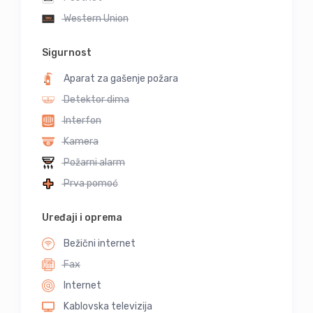
Western Union
Sigurnost
Aparat za gašenje požara
Detektor dima
Interfon
Kamera
Požarni alarm
Prva pomoć
Uređaji i oprema
Bežični internet
Fax
Internet
Kablovska televizija