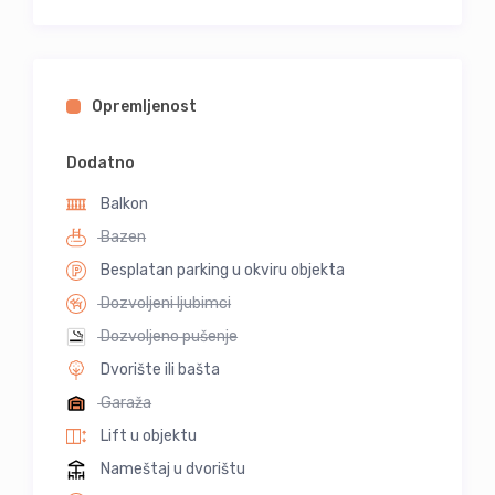
Opremljenost
Dodatno
Balkon
Bazen
Besplatan parking u okviru objekta
Dozvoljeni ljubimci
Dozvoljeno pušenje
Dvorište ili bašta
Garaža
Lift u objektu
Nameštaj u dvorištu