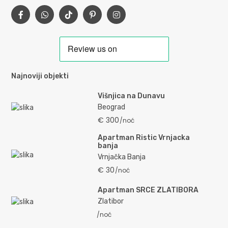
Najnoviji objekti
Višnjica na Dunavu
Beograd
€ 300
/noć
Apartman Ristic Vrnjacka
banja
Vrnjačka Banja
€ 30
/noć
Apartman SRCE ZLATIBORA
Zlatibor
/noć