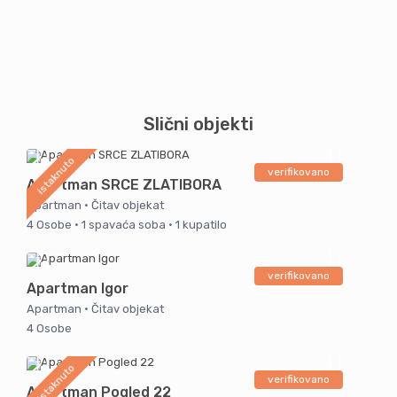
Slični objekti
istaknuto
verifikovano
Apartman SRCE ZLATIBORA
Apartman
·
Čitav objekat
4 Osobe
·
1 spavaća soba
·
1 kupatilo
verifikovano
Apartman Igor
Apartman
·
Čitav objekat
4 Osobe
istaknuto
verifikovano
Apartman Pogled 22