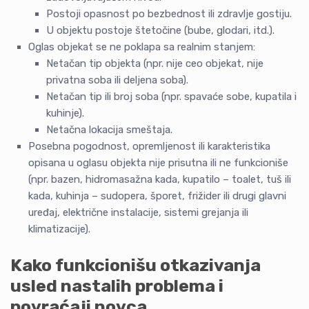
Postoji opasnost po bezbednost ili zdravlje gostiju.
U objektu postoje štetočine (bube, glodari, itd.).
Oglas objekat se ne poklapa sa realnim stanjem:
Netačan tip objekta (npr. nije ceo objekat, nije
privatna soba ili deljena soba).
Netačan tip ili broj soba (npr. spavaće sobe, kupatila i
kuhinje).
Netačna lokacija smeštaja.
Posebna pogodnost, opremljenost ili karakteristika
opisana u oglasu objekta nije prisutna ili ne funkcioniše
(npr. bazen, hidromasažna kada, kupatilo – toalet, tuš ili
kada, kuhinja – sudopera, šporet, frižider ili drugi glavni
uređaj, električne instalacije, sistemi grejanja ili
klimatizacije).
Kako funkcionišu otkazivanja
usled nastalih problema i
povraćaji novca