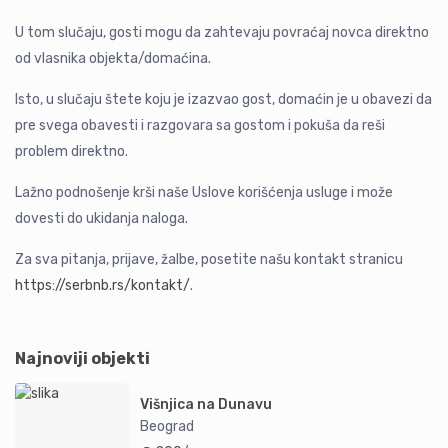
U tom slučaju, gosti mogu da zahtevaju povraćaj novca direktno
od vlasnika objekta/domaćina.
Isto, u slučaju štete koju je izazvao gost, domaćin je u obavezi da
pre svega obavesti i razgovara sa gostom i pokuša da reši
problem direktno.
Lažno podnošenje krši naše Uslove korišćenja usluge i može
dovesti do ukidanja naloga.
Za sva pitanja, prijave, žalbe, posetite našu kontakt stranicu
https://serbnb.rs/kontakt/
.
Najnoviji objekti
Višnjica na Dunavu
Beograd