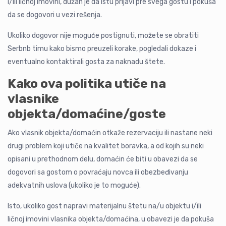
i/ili ličnoj imovini, dužan je da istu prijavi pre svega gostu i pokuša
da se dogovori u vezi rešenja.
Ukoliko dogovor nije moguće postignuti, možete se obratiti
Serbnb timu kako bismo preuzeli korake, pogledali dokaze i
eventualno kontaktirali gosta za naknadu štete.
Kako ova politika utiče na
vlasnike
objekta/domaćine/goste
Ako vlasnik objekta/domaćin otkaže rezervaciju ili nastane neki
drugi problem koji utiče na kvalitet boravka, a od kojih su neki
opisani u prethodnom delu, domaćin će biti u obavezi da se
dogovori sa gostom o povraćaju novca ili obezbeđivanju
adekvatnih uslova (ukoliko je to moguće).
Isto, ukoliko gost napravi materijalnu štetu na/u objektu i/ili
ličnoj imovini vlasnika objekta/domaćina, u obavezi je da pokuša