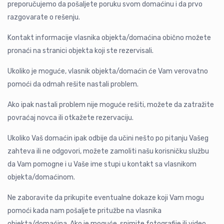
preporučujemo da pošaljete poruku svom domaćinu i da prvo
razgovarate o rešenju.
Kontakt informacije vlasnika objekta/domaćina obično možete
pronaći na stranici objekta koji ste rezervisali.
Ukoliko je moguće, vlasnik objekta/domaćin će Vam verovatno
pomoći da odmah rešite nastali problem.
Ako ipak nastali problem nije moguće rešiti, možete da zatražite
povraćaj novca ili otkažete rezervaciju.
Ukoliko Vaš domaćin ipak odbije da učini nešto po pitanju Vašeg
zahteva ili ne odgovori, možete zamoliti našu korisničku službu
da Vam pomogne i u Vaše ime stupi u kontakt sa vlasnikom
objekta/domaćinom.
Ne zaboravite da prikupite eventualne dokaze koji Vam mogu
pomoći kada nam pošaljete pritužbe na vlasnika
objekta/domaćina. Ako je moguće, snimite fotografije ili video