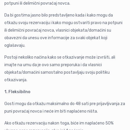
potpuni ili delimični povraćaj novca.
Da bi gostima jasno bilo predstavljeno kada i kako mogu da
otkažu svoju rezervaciju i kako mogu ostvariti pravo na potpuni
ili delimični povraćaj novca, vlasnici objekata/domaćini su
obavezni da unesu ove informacije za svaki objekat koji
oglašavaju.
Postoji nekoliko načina kako se otkazivanje može izvršiti, ali
imajte na umu da je ovo samo preporuka i da vlasnici
objekata/domaćini samostalno postavljaju svoju politiku
otkazivanja.
1. Fleksibilno
Gosti mogu da otkažu maksimalno do 48 sati pre prijavljivanja za
puni povraćaj novca i neće im biti naplaćeno ništa.
Ako otkažu rezervaciju nakon toga, biće im naplaćeno 50%