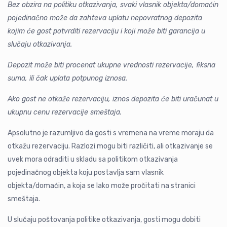
Bez obzira na politiku otkazivanja, svaki vlasnik objekta/domaćin
pojedinačno može da zahteva uplatu nepovratnog depozita
kojim će gost potvrditi rezervaciju i koji može biti garancija u
slučaju otkazivanja.
Depozit može biti procenat ukupne vrednosti rezervacije, fiksna
suma, ili čak uplata potpunog iznosa.
Ako gost ne otkaže rezervaciju, iznos depozita će biti uračunat u
ukupnu cenu rezervacije smeštaja.
Apsolutno je razumljivo da gosti s vremena na vreme moraju da
otkažu rezervaciju. Razlozi mogu biti različiti, ali otkazivanje se
uvek mora odraditi u skladu sa politikom otkazivanja
pojedinačnog objekta koju postavlja sam vlasnik
objekta/domaćin, a koja se lako može pročitati na stranici
smeštaja.
U slučaju poštovanja politike otkazivanja, gosti mogu dobiti