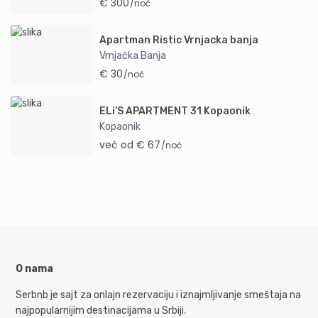
€ 300
/noć
Apartman Ristic Vrnjacka banja
Vrnjačka Banja
€ 30
/noć
ELi’S APARTMENT 31 Kopaonik
Kopaonik
već od € 67
/noć
O nama
Serbnb je sajt za onlajn rezervaciju i iznajmljivanje smeštaja na
najpopularnijim destinacijama u Srbiji.