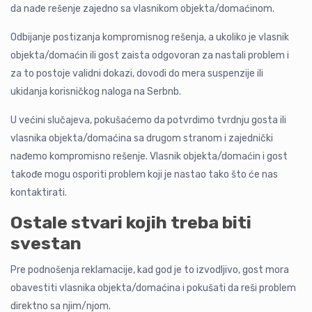
da nađe rešenje zajedno sa vlasnikom objekta/domaćinom.
Odbijanje postizanja kompromisnog rešenja, a ukoliko je vlasnik
objekta/domaćin ili gost zaista odgovoran za nastali problem i
za to postoje validni dokazi, dovodi do mera suspenzije ili
ukidanja korisničkog naloga na Serbnb.
U većini slučajeva, pokušaćemo da potvrdimo tvrdnju gosta ili
vlasnika objekta/domaćina sa drugom stranom i zajednički
nađemo kompromisno rešenje. Vlasnik objekta/domaćin i gost
takođe mogu osporiti problem koji je nastao tako što će nas
kontaktirati.
Ostale stvari kojih treba biti
svestan
Pre podnošenja reklamacije, kad god je to izvodljivo, gost mora
obavestiti vlasnika objekta/domaćina i pokušati da reši problem
direktno sa njim/njom.