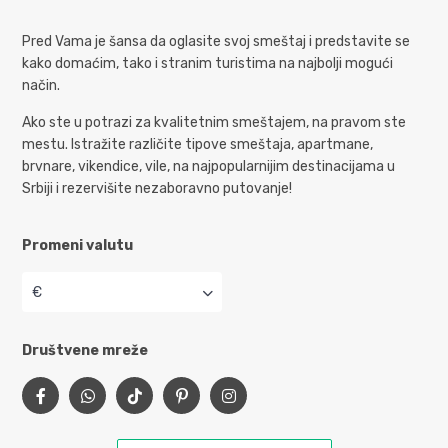
Pred Vama je šansa da oglasite svoj smeštaj i predstavite se
kako domaćim, tako i stranim turistima na najbolji mogući
način.
Ako ste u potrazi za kvalitetnim smeštajem, na pravom ste
mestu. Istražite različite tipove smeštaja, apartmane,
brvnare, vikendice, vile, na najpopularnijim destinacijama u
Srbiji i rezervišite nezaboravno putovanje!
Promeni valutu
€
Društvene mreže