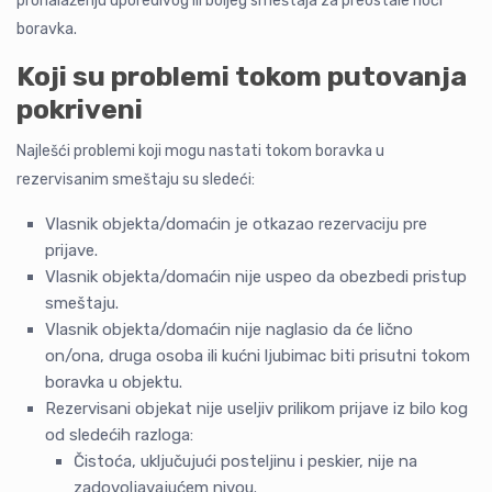
pronalaženju uporedivog ili boljeg smeštaja za preostale noći
boravka.
Koji su problemi tokom putovanja
pokriveni
Najlešći problemi koji mogu nastati tokom boravka u
rezervisanim smeštaju su sledeći:
Vlasnik objekta/domaćin je otkazao rezervaciju pre
prijave.
Vlasnik objekta/domaćin nije uspeo da obezbedi pristup
smeštaju.
Vlasnik objekta/domaćin nije naglasio da će lično
on/ona, druga osoba ili kućni ljubimac biti prisutni tokom
boravka u objektu.
Rezervisani objekat nije useljiv prilikom prijave iz bilo kog
od sledećih razloga:
Čistoća, uključujući posteljinu i peskier, nije na
zadovoljavajućem nivou.