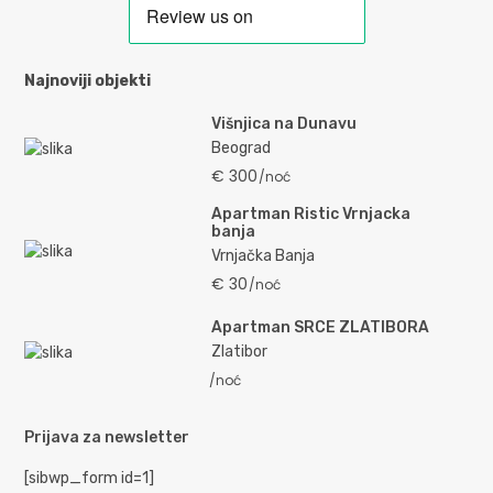
Najnoviji objekti
Višnjica na Dunavu
Beograd
€ 300
/noć
Apartman Ristic Vrnjacka
banja
Vrnjačka Banja
€ 30
/noć
Apartman SRCE ZLATIBORA
Zlatibor
/noć
Prijava za newsletter
[sibwp_form id=1]