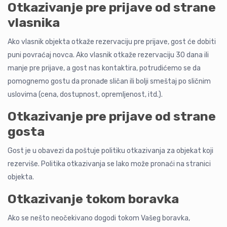
Otkazivanje pre prijave od strane
vlasnika
Ako vlasnik objekta otkaže rezervaciju pre prijave, gost će dobiti
puni povraćaj novca. Ako vlasnik otkaže rezervaciju 30 dana ili
manje pre prijave, a gost nas kontaktira, potrudićemo se da
pomognemo gostu da pronađe sličan ili bolji smeštaj po sličnim
uslovima (cena, dostupnost, opremljenost, itd.).
Otkazivanje pre prijave od strane
gosta
Gost je u obavezi da poštuje politiku otkazivanja za objekat koji
rezerviše. Politika otkazivanja se lako može pronaći na stranici
objekta.
Otkazivanje tokom boravka
Ako se nešto neočekivano dogodi tokom Vašeg boravka,