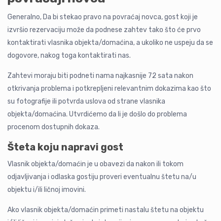
Generalno, Da bi stekao pravo na povraćaj novca, gost koji je
izvršio rezervaciju može da podnese zahtev tako što će prvo
kontaktirati vlasnika objekta/domaćina, a ukoliko ne uspeju da se
dogovore, nakog toga kontaktirati nas.
Zahtevi moraju biti podneti nama najkasnije 72 sata nakon
otkrivanja problema i potkrepljeni relevantnim dokazima kao što
su fotografije ili potvrda uslova od strane vlasnika
objekta/domaćina. Utvrdićemo da li je došlo do problema
procenom dostupnih dokaza.
Šteta koju napravi gost
Vlasnik objekta/domaćin je u obavezi da nakon ili tokom
odjavljivanja i odlaska gostiju proveri eventualnu štetu na/u
objektu i/ili ličnoj imovini.
Ako vlasnik objekta/domaćin primeti nastalu štetu na objektu