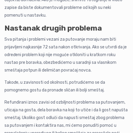
zapise da biste dokumentovali probleme od kojih su neki
pomenuti u nastavku.
Nastanak drugih problema
Sva pitanja i problemi vezani za putovanje moraju nam biti
prijavljeni najkasnije 72 sata nakon otkrivanja. Ako se utvrdi da je
određeni problem koji nije moguće otkloniti u kratkom roku
nastao pre boravka, obezbedićemo u saradnji sa vlasnikom
smeštaja potpun ili delimičan povraćaj novca.
Takođe, u zavisnosti od okolnosti, potrudićemo se da
pomognemo gostu da pronađe sličan ili bolji smeštaj.
Refundirani iznos zavisi od ozbiljnosti problema sa putovanjem,
uticaja na gosta, dela boravka na koji to utiče i da li gost napušta
smeštaj. Ukoliko gost odluči da napusti smeštaj zbog problema
sa putovanjem i kontaktira nas, mi ćemo ponuditi pomoć u