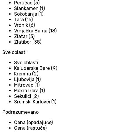
Perućac (5)
Slankamen (1)
Sokobanja (1)
Tara (15)
Vrdnik (6)
Vrnjačka Banja (18)
Zlatar (3)
Zlatibor (38)
Sve oblasti
Sve oblasti
Kaluđerske Bare (9)
Kremna (2)
Ljubovija (1)
Mitrovac (1)
Mokra Gora (1)
Sekulići (2)
Sremski Karlovci (1)
Podrazumevano
Cena (opadajuće)
Cena (rastuće)