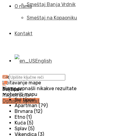
Smeštaj Banja Vrdnik
O nama
Smeštaj na Kopaoniku
Kontakt
English
click to enable zoom
Učitavanje mape
Nismo pronašli nikakve rezultate
Svi tipovi
Prijava
otvoriti mapu
Registracija
Svi tipovi
Oglasite objekat
Apartman (79)
Brvnara (12)
Etno (1)
Kuća (5)
Splav (5)
Vikendica (3)