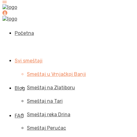
Početna
Svi smeštaji
Smeštaj u Vrnjačkoj Banji
Smeštaj na Zlatiboru
Blog
Smeštaj na Tari
Smeštaj reka Drina
FAQ
Smeštaj Perućac