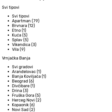
Svi tipovi
Svi tipovi
Apartman (79)
Brvnara (12)
Etno (1)
Kuća (5)
Splav (5)
Vikendica (3)
Vila (9)
Vrnjačka Banja
Svi gradovi
Aranđelovac (1)
Banja Koviljača (1)
Beograd (6)
Divčibare (1)
Drina (3)
Fruška Gora (5)
Herceg Novi (2)
Kopaonik (6)
Novi Sad (2)