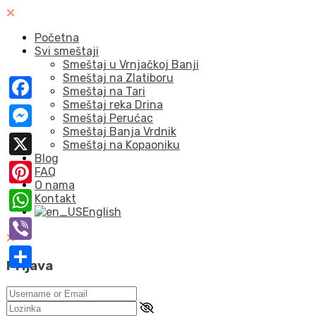
Početna
Svi smeštaji
Smeštaj u Vrnjačkoj Banji
Smeštaj na Zlatiboru
Smeštaj na Tari
Smeštaj reka Drina
Facebook
Smeštaj Perućac
Smeštaj Banja Vrdnik
Messenger
Smeštaj na Kopaoniku
Blog
X
FAQ
O nama
Pinterest
Kontakt
English
WhatsApp
Viber
Prijava
Share