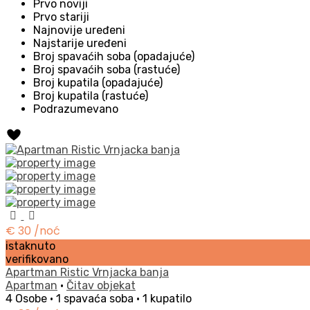
Prvo noviji
Prvo stariji
Najnovije uređeni
Najstarije uređeni
Broj spavaćih soba (opadajuće)
Broj spavaćih soba (rastuće)
Broj kupatila (opadajuće)
Broj kupatila (rastuće)
Podrazumevano
€ 30
/noć
istaknuto
verifikovano
Apartman Ristic Vrnjacka banja
Apartman
·
Čitav objekat
4 Osobe
·
1 spavaća soba
·
1 kupatilo