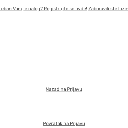
reban Vam je nalog? Registrujte se ovde!
Zaboravili ste lozi
Nazad na Prijavu
Povratak na Prijavu