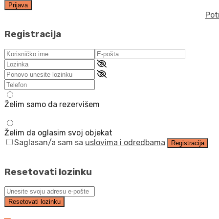
Prijava
Pot
Registracija
Želim samo da rezervišem
Želim da oglasim svoj objekat
Saglasan/a sam sa
uslovima i odredbama
Registracija
Resetovati lozinku
Resetovati lozinku