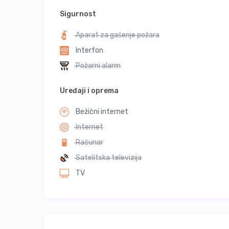
Sigurnost
Aparat za gašenje požara
Interfon
Požarni alarm
Uređaji i oprema
Bežični internet
Internet
Računar
Satelitska televizija
TV