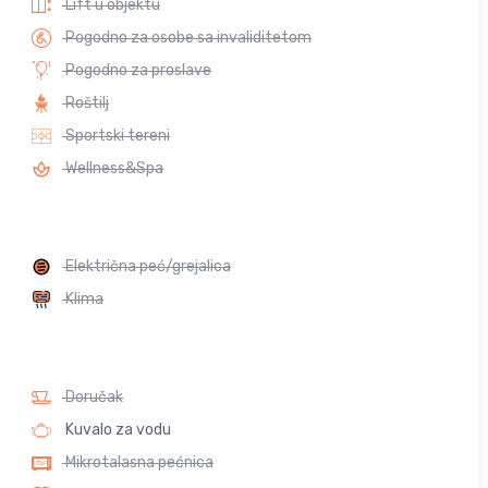
Lift u objektu
Pogodno za osobe sa invaliditetom
Pogodno za proslave
Roštilj
Sportski tereni
Wellness&Spa
Električna peć/grejalica
Klima
Doručak
Kuvalo za vodu
Mikrotalasna pećnica