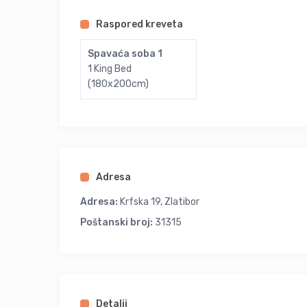
vazduha.
Raspored kreveta
Prijavljivanje u apartman je od 14h, odjava iz apart
Spavaća soba 1
Cena van sezone grejanja:
1 King Bed
1 noć – 50 eur
(180x200cm)
2 noći – 40 eur noć
3 noći i više – 35 eur noć
Cena u sezoni grejanja:
50 eur noć (najmanje 2 noći)
45 eur – 3 i više noći
Nova godina, od 30. ili 31.12, zaključno sa 02.01 – 10
Adresa
Želja nam je da se osećate kao kod svoje kuće i da
Adresa:
Krfska 19, Zlatibor
i uvek stojimo na raspolaganju.
Poštanski broj:
31315
Advertisements
Close Ad
Detalji