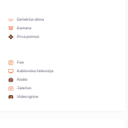
Detektor dima
Kamera
Prva pomoć
Fax
Kablovska televizija
Radio
Telefon
Video igrice