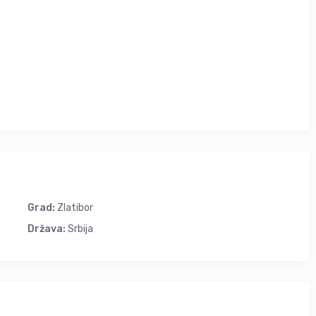
mana do 10,30h.
0 eur noć.
 poželite ponovo da nam se vratite, iz tog razloga vam nesebično
Grad:
Zlatibor
Država:
Srbija