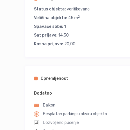
Status objekta:
verifikovano
2
Veličina objekta:
45 m
Spavaće sobe:
1
Sat prijave:
14,30
Kasna prijava:
20,00
Opremljenost
Dodatno
Balkon
Besplatan parking u okviru objekta
Dozvoljeno pušenje