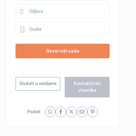
Osobe
Dodati u omiljene
Kontaktirati
vlasnika
Podeli