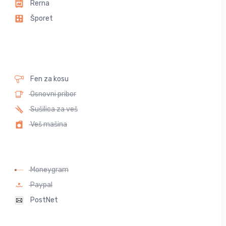
Rerna
Šporet
Fen za kosu
Osnovni pribor
Sušilica za veš
Veš mašina
Moneygram
Paypal
PostNet