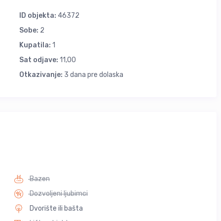
ID objekta:
46372
Sobe:
2
Kupatila:
1
Sat odjave:
11,00
Otkazivanje:
3 dana pre dolaska
Bazen
Dozvoljeni ljubimci
Dvorište ili bašta