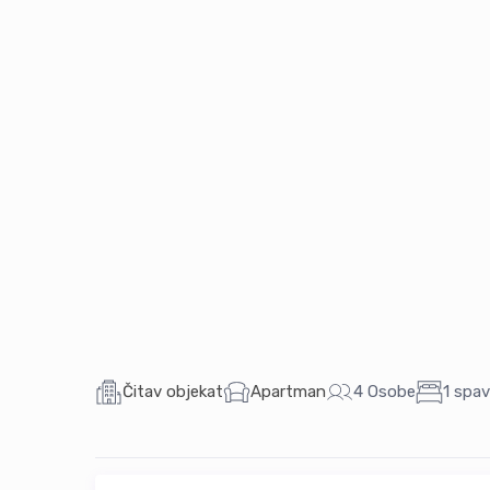
Čitav objekat
Apartman
4 Osobe
1 spa