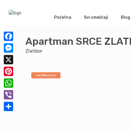
Početna
Svi smeštaji
Blog
Apartman SRCE ZLAT
Facebook
Zlatibor
Messenger
X
verifikovano
Pinterest
WhatsApp
Viber
Share