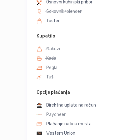
Osnovni kuhinjski pribor
Sokovnik/blender
Toster
Kupatilo
Đakuzi
Kada
Pegla
Tuš
Opcije plaćanja
Direktna uplata na račun
Payoneer
Plaćanje na licu mesta
Western Union