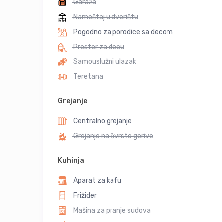
Garaža
Nameštaj u dvorištu
Pogodno za porodice sa decom
Prostor za decu
Samouslužni ulazak
Teretana
Grejanje
Centralno grejanje
Grejanje na čvrsto gorivo
Kuhinja
Aparat za kafu
Frižider
Mašina za pranje sudova