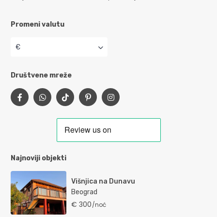
Promeni valutu
€
Društvene mreže
Najnoviji objekti
Višnjica na Dunavu
Beograd
€ 300
/noć