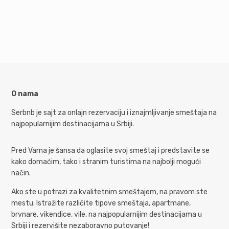
O nama
Serbnb je sajt za onlajn rezervaciju i iznajmljivanje smeštaja na
najpopularnijim destinacijama u Srbiji.
Pred Vama je šansa da oglasite svoj smeštaj i predstavite se
kako domaćim, tako i stranim turistima na najbolji mogući
način.
Ako ste u potrazi za kvalitetnim smeštajem, na pravom ste
mestu. Istražite različite tipove smeštaja, apartmane,
brvnare, vikendice, vile, na najpopularnijim destinacijama u
Srbiji i rezervišite nezaboravno putovanje!