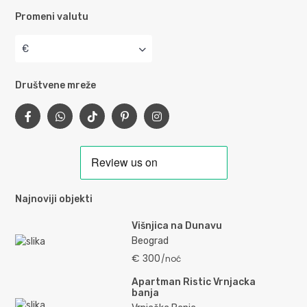
Promeni valutu
€
Društvene mreže
Najnoviji objekti
Višnjica na Dunavu
Beograd
€ 300
/noć
Apartman Ristic Vrnjacka
banja