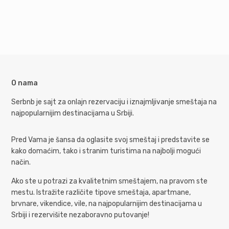
O nama
Serbnb je sajt za onlajn rezervaciju i iznajmljivanje smeštaja na
najpopularnijim destinacijama u Srbiji.
Pred Vama je šansa da oglasite svoj smeštaj i predstavite se
kako domaćim, tako i stranim turistima na najbolji mogući
način.
Ako ste u potrazi za kvalitetnim smeštajem, na pravom ste
mestu. Istražite različite tipove smeštaja, apartmane,
brvnare, vikendice, vile, na najpopularnijim destinacijama u
Srbiji i rezervišite nezaboravno putovanje!