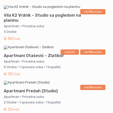
verifikovano
Vila K2 Vrdnik – Studio sa pogledom na
planinu
Apartman
·
Privatna soba
3 Osobe
€ 50
/noć
vaučeri
verifikovano
Apartmani Otašević – Zlatibor
Apartman
·
Privatna soba
5 Osoba
·
1 spavaća soba
·
1 kupatilo
€ 35
/noć
verifikovano
Apartmani Predah (Studio)
Apartman
·
Privatna soba
2 Osobe
·
1 spavaća soba
·
1 kupatilo
€ 22
/noć