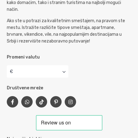
kako domaćim, tako i stranim turistima na najbolji mogući
način.
Ako ste u potrazi za kvalitetnim smeštajem, na pravom ste
mestu. Istražite različite tipove smeštaja, apartmane,
brvnare, vikendice, vile, na najpopularnijim destinacijama u
Srbiji i rezervišite nezaboravno putovanje!
Promeni valutu
€
Društvene mreže