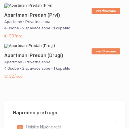
verifikovano
Apartmani Predah (Prvi)
Apartman
·
Privatna soba
4 Osobe
·
2 spavaće sobe
·
1 kupatilo
€ 30
/noć
verifikovano
Apartmani Predah (Drugi)
Apartman
·
Privatna soba
4 Osobe
·
2 spavaće sobe
·
1 kupatilo
€ 32
/noć
Napredna pretraga