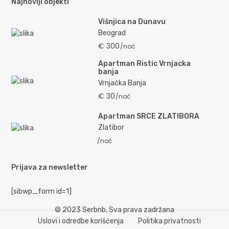
Najnoviji objekti
Višnjica na Dunavu
Beograd
€ 300
/noć
Apartman Ristic Vrnjacka
banja
Vrnjačka Banja
€ 30
/noć
Apartman SRCE ZLATIBORA
Zlatibor
/noć
Prijava za newsletter
[sibwp_form id=1]
© 2023 Serbnb, Sva prava zadržana
Uslovi i odredbe korišćenja
Politika privatnosti