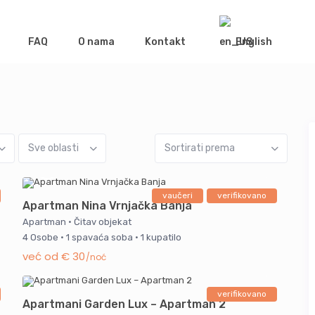
FAQ
O nama
Kontakt
English
Sve oblasti
Sortirati prema
vaučeri
verifikovano
Apartman Nina Vrnjačka Banja
Apartman
·
Čitav objekat
4 Osobe
·
1 spavaća soba
·
1 kupatilo
već od € 30
/noć
verifikovano
Apartmani Garden Lux – Apartman 2