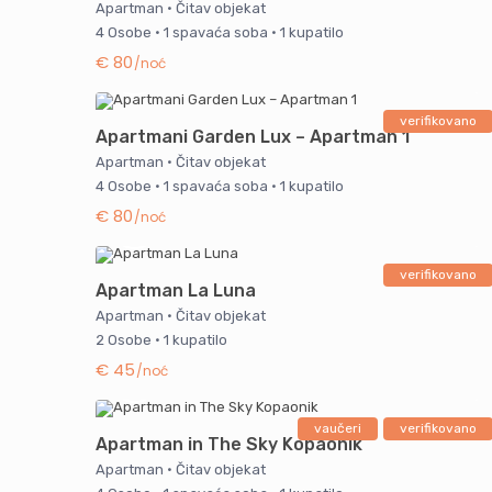
Apartman
·
Čitav objekat
4 Osobe
·
1 spavaća soba
·
1 kupatilo
€ 80
/noć
verifikovano
Apartmani Garden Lux – Apartman 1
Apartman
·
Čitav objekat
4 Osobe
·
1 spavaća soba
·
1 kupatilo
€ 80
/noć
verifikovano
Apartman La Luna
Apartman
·
Čitav objekat
2 Osobe
·
1 kupatilo
€ 45
/noć
vaučeri
verifikovano
Apartman in The Sky Kopaonik
Apartman
·
Čitav objekat