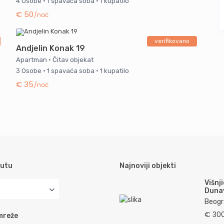
4 Osobe
·
1 spavaća soba
·
1 kupatilo
€ 50
/noć
verifikovano
Andjelin Konak 19
Apartman
·
Čitav objekat
3 Osobe
·
1 spavaća soba
·
1 kupatilo
€ 35
/noć
lutu
Najnoviji objekti
Višnj
Duna
Beogr
€ 30
mreže