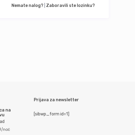
Nemate nalog?
|
Zaboravili ste lozinku?
Prijava za newsletter
ica na
[sibwp_form id=1]
vu
ad
0
/noć