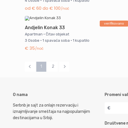
4 Osobe
·
1 spavaća soba
·
1 kupatilo
od € 60 do € 100
/noć
verifikovano
Andjelin Konak 33
Apartman
·
Čitav objekat
3 Osobe
·
1 spavaća soba
·
1 kupatilo
€ 35
/noć
1
2
O nama
Promeni va
Serbnb je sajt za onlajn rezervaciju i
€
iznajmljivanje smeštaja na najpopularnijim
destinacijama u Srbiji.
Društvene 