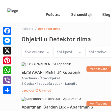
Početna
Svi smeštaji
Blog
Početna
Detektor dima
Objekti u Detektor dima
Facebook
Messenger
Sve veličine
Svi tipovi
Svi gradovi
X
Pinterest
verifikovano
ELi’S APARTMENT 31 Kopaonik
WhatsApp
Apartman
·
Čitav objekat
5 Osoba
·
1 spavaća soba
·
1 kupatilo
Viber
već od € 67
/noć
Share
verifikovano
Apartmani Garden Lux – Apartman 3