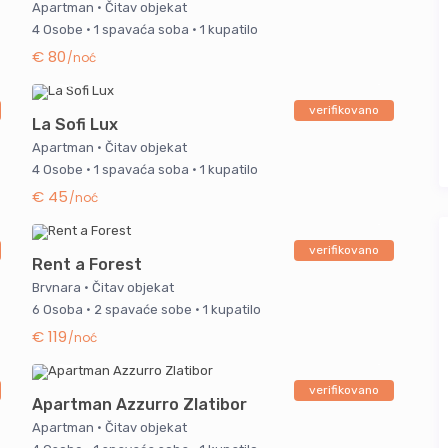
Apartman
·
Čitav objekat
4 Osobe
·
1 spavaća soba
·
1 kupatilo
€ 80
/noć
verifikovano
La Sofi Lux
Apartman
·
Čitav objekat
4 Osobe
·
1 spavaća soba
·
1 kupatilo
€ 45
/noć
verifikovano
Rent a Forest
Brvnara
·
Čitav objekat
6 Osoba
·
2 spavaće sobe
·
1 kupatilo
€ 119
/noć
verifikovano
Apartman Azzurro Zlatibor
Apartman
·
Čitav objekat