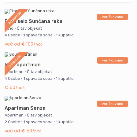
istaknuto
verifikovano
Etno selo Sunčana reka
Etno
·
Čitav objekat
4 Osobe
·
1 spavaća soba
·
1 kupatilo
već od € 100
/noć
istaknuto
verifikovano
Soul apartman
Apartman
·
Čitav objekat
4 Osobe
·
1 spavaća soba
·
1 kupatilo
€ 50
/noć
verifikovano
Apartman Senza
Apartman
·
Čitav objekat
2 Osobe
·
1 spavaća soba
·
1 kupatilo
već od € 50
/noć