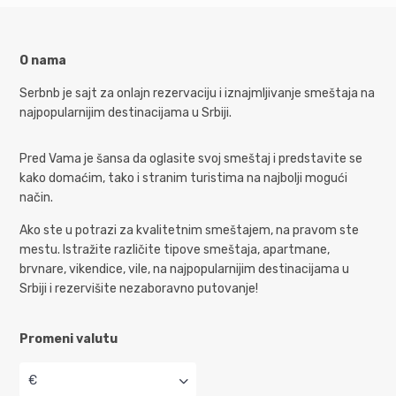
O nama
Serbnb je sajt za onlajn rezervaciju i iznajmljivanje smeštaja na
najpopularnijim destinacijama u Srbiji.
Pred Vama je šansa da oglasite svoj smeštaj i predstavite se
kako domaćim, tako i stranim turistima na najbolji mogući
način.
Ako ste u potrazi za kvalitetnim smeštajem, na pravom ste
mestu. Istražite različite tipove smeštaja, apartmane,
brvnare, vikendice, vile, na najpopularnijim destinacijama u
Srbiji i rezervišite nezaboravno putovanje!
Promeni valutu
€