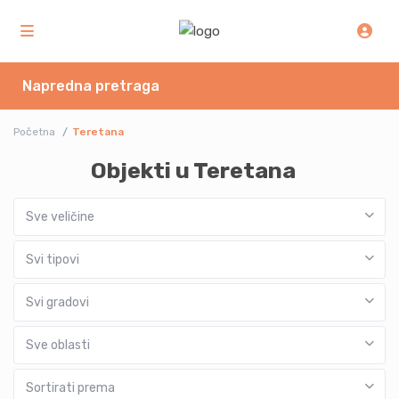
Napredna pretraga
Početna
Teretana
Objekti u Teretana
Sve veličine
Svi tipovi
Svi gradovi
Sve oblasti
Sortirati prema