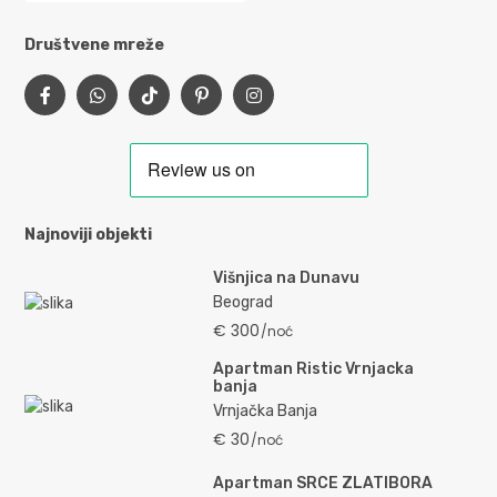
Društvene mreže
Najnoviji objekti
Višnjica na Dunavu
Beograd
€ 300
/noć
Apartman Ristic Vrnjacka
banja
Vrnjačka Banja
€ 30
/noć
Apartman SRCE ZLATIBORA