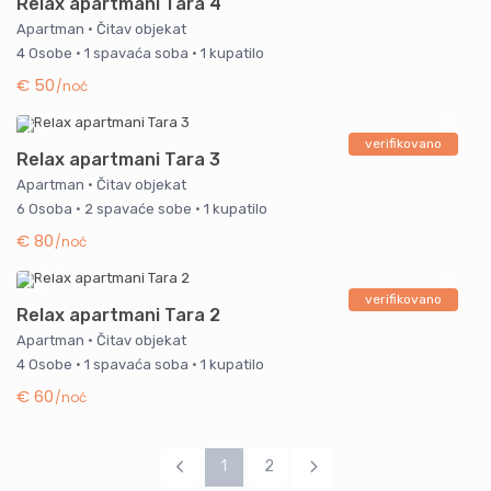
Relax apartmani Tara 4
Apartman
·
Čitav objekat
4 Osobe
·
1 spavaća soba
·
1 kupatilo
€ 50
/noć
verifikovano
Relax apartmani Tara 3
Apartman
·
Čitav objekat
6 Osoba
·
2 spavaće sobe
·
1 kupatilo
€ 80
/noć
verifikovano
Relax apartmani Tara 2
Apartman
·
Čitav objekat
4 Osobe
·
1 spavaća soba
·
1 kupatilo
€ 60
/noć
1
2