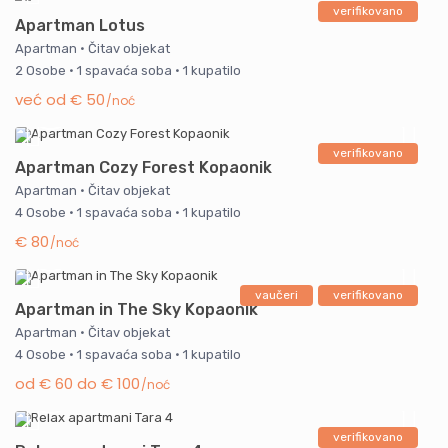
verifikovano
Apartman Lotus
Apartman
·
Čitav objekat
2 Osobe
·
1 spavaća soba
·
1 kupatilo
već od € 50
/noć
verifikovano
Apartman Cozy Forest Kopaonik
Apartman
·
Čitav objekat
4 Osobe
·
1 spavaća soba
·
1 kupatilo
€ 80
/noć
vaučeri
verifikovano
Apartman in The Sky Kopaonik
Apartman
·
Čitav objekat
4 Osobe
·
1 spavaća soba
·
1 kupatilo
od € 60 do € 100
/noć
verifikovano