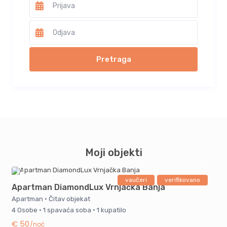
Moji objekti
vaučeri
verifikovano
Apartman DiamondLux Vrnjačka Banja
Apartman
·
Čitav objekat
4 Osobe
·
1 spavaća soba
·
1 kupatilo
€ 50
/noć