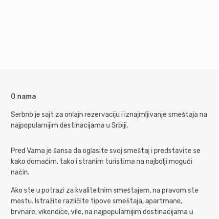
O nama
Serbnb je sajt za onlajn rezervaciju i iznajmljivanje smeštaja na
najpopularnijim destinacijama u Srbiji.
Pred Vama je šansa da oglasite svoj smeštaj i predstavite se
kako domaćim, tako i stranim turistima na najbolji mogući
način.
Ako ste u potrazi za kvalitetnim smeštajem, na pravom ste
mestu. Istražite različite tipove smeštaja, apartmane,
brvnare, vikendice, vile, na najpopularnijim destinacijama u