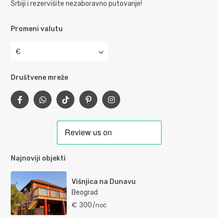
Srbiji i rezervišite nezaboravno putovanje!
Promeni valutu
€
Društvene mreže
Najnoviji objekti
Višnjica na Dunavu
Beograd
€ 300
/noć