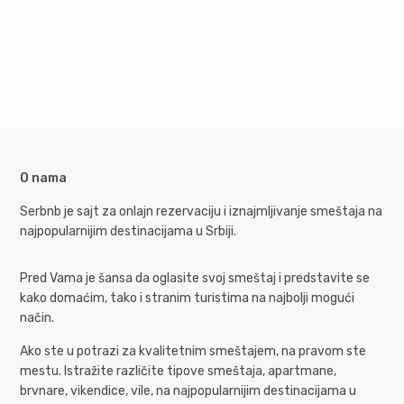
O nama
Serbnb je sajt za onlajn rezervaciju i iznajmljivanje smeštaja na
najpopularnijim destinacijama u Srbiji.
Pred Vama je šansa da oglasite svoj smeštaj i predstavite se
kako domaćim, tako i stranim turistima na najbolji mogući
način.
Ako ste u potrazi za kvalitetnim smeštajem, na pravom ste
mestu. Istražite različite tipove smeštaja, apartmane,
brvnare, vikendice, vile, na najpopularnijim destinacijama u