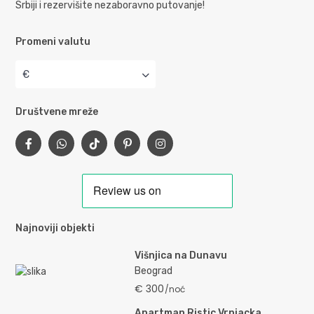
Srbiji i rezervišite nezaboravno putovanje!
Promeni valutu
€
Društvene mreže
Najnoviji objekti
Višnjica na Dunavu
Beograd
€ 300
/noć
Apartman Ristic Vrnjacka