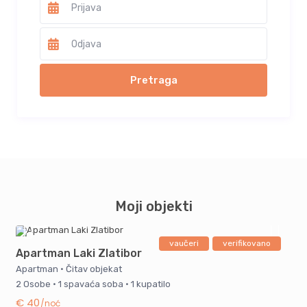
Moji objekti
vaučeri
verifikovano
Apartman Laki Zlatibor
Apartman
·
Čitav objekat
2 Osobe
·
1 spavaća soba
·
1 kupatilo
€ 40
/noć