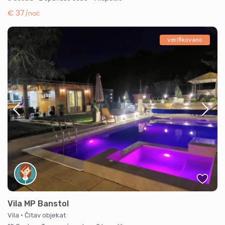
€ 37
/noć
verifikovano
Vila MP Banstol
Vila
·
Čitav objekat