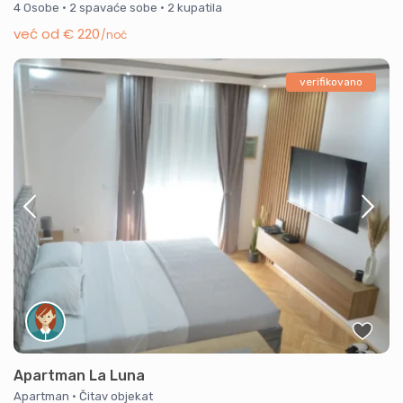
4 Osobe
·
2 spavaće sobe
·
2 kupatila
već od € 220
/noć
verifikovano
Apartman La Luna
Apartman
·
Čitav objekat