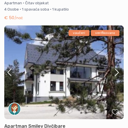
Apartman
·
Čitav objekat
4 Osobe
·
1 spavaća soba
·
1 kupatilo
€ 50
/noć
vaučeri
verifikovano
Apartman Smiley Divčibare