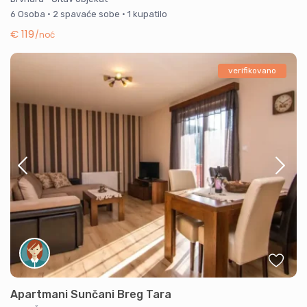
6 Osoba
·
2 spavaće sobe
·
1 kupatilo
€ 119
/noć
verifikovano
Apartmani Sunčani Breg Tara