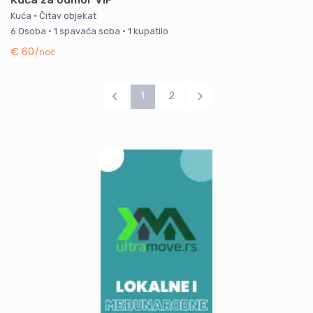
Kuća
·
Čitav objekat
6 Osoba
·
1 spavaća soba
·
1 kupatilo
€ 60
/noć
1
2