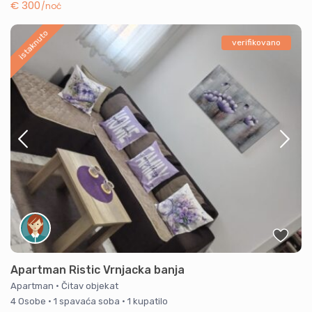
€ 300
/noć
istaknuto
verifikovano
Apartman Ristic Vrnjacka banja
Apartman
·
Čitav objekat
4 Osobe
·
1 spavaća soba
·
1 kupatilo