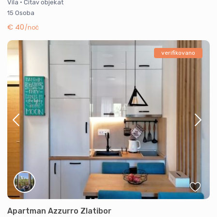
Vila
·
Čitav objekat
15 Osoba
€ 40
/noć
verifikovano
Apartman Azzurro Zlatibor