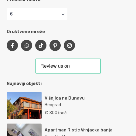
€
Društvene mreže
Najnoviji objekti
Višnjica na Dunavu
Beograd
€ 300
/noć
Apartman Ristic Vrnjacka banja