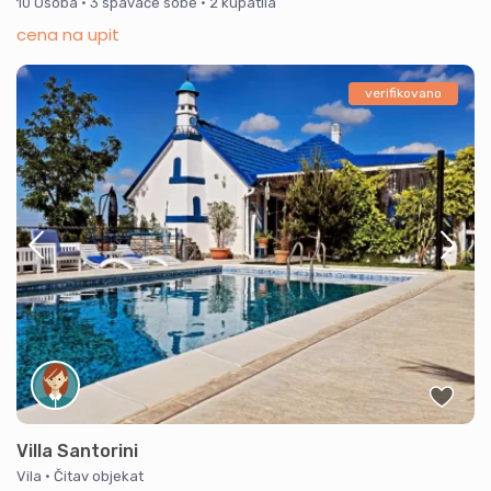
10 Osoba
·
3 spavaće sobe
·
2 kupatila
cena na upit
verifikovano
Villa Santorini
Vila
·
Čitav objekat