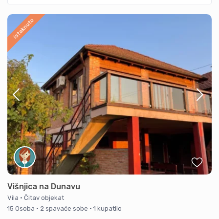
istaknuto
Višnjica na Dunavu
Vila
·
Čitav objekat
15 Osoba
·
2 spavaće sobe
·
1 kupatilo