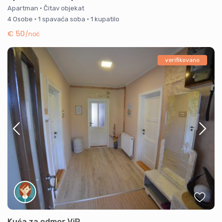
Apartman
·
Čitav objekat
4 Osobe
·
1 spavaća soba
·
1 kupatilo
€ 50
/noć
verifikovano
Kuća za odmor ViP