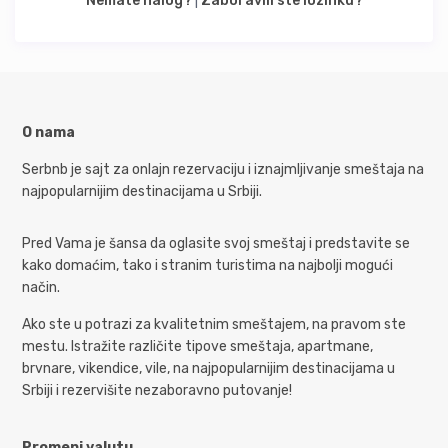
Nemate nalog?
|
Zaboravili ste lozinku?
O nama
Serbnb je sajt za onlajn rezervaciju i iznajmljivanje smeštaja na
najpopularnijim destinacijama u Srbiji.
Pred Vama je šansa da oglasite svoj smeštaj i predstavite se
kako domaćim, tako i stranim turistima na najbolji mogući
način.
Ako ste u potrazi za kvalitetnim smeštajem, na pravom ste
mestu. Istražite različite tipove smeštaja, apartmane,
brvnare, vikendice, vile, na najpopularnijim destinacijama u
Srbiji i rezervišite nezaboravno putovanje!
Promeni valutu