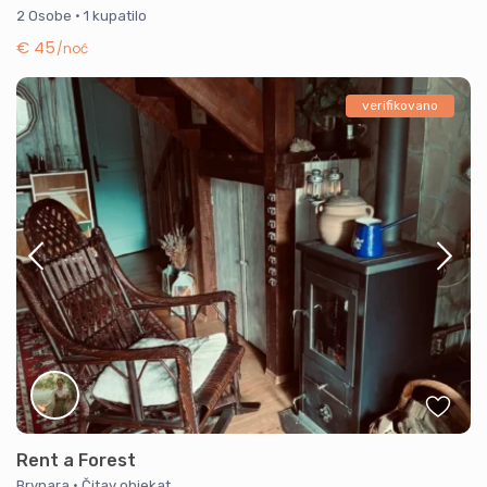
2 Osobe
·
1 kupatilo
€ 45
/noć
verifikovano
Rent a Forest
Brvnara
·
Čitav objekat